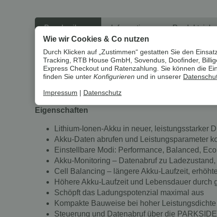
Beschreibung
Informationen zur Produktsiche
Wie wir Cookies & Co nutzen
Durch Klicken auf „Zustimmen“ gestatten Sie den Einsatz
Um die
Umwelt zu schonen
, vermeiden wir aufwendige U
Tracking, RTB House GmbH, Sovendus, Doofinder, Billiger
Express Checkout und Ratenzahlung. Sie können die Einst
finden Sie unter
Konfigurieren
und in unserer
Datenschut
PARKSIDE PERFORMANCE® 20 V / 4 A
Impressum
|
Datenschutz
Eigenschaften
Lithium-Ionen-Akku in neuer, leistungsstarker
Akku-Daten abrufen und Leistungsparameter k
Einstellbare Modi: Performance, Balanced, Eco
Akku-Monitoring – Datenabruf zu Ladezustand, 
Cell Balancing – längere Akku-Laufzeit, erhöh
Höhere Akku-Laufzeit und Lebensdauer durch 
Schöpft das Ladungspotenzial maximal aus
Kompakte Bauweise bei hoher Leistungsdichte 
Steuerung und Datenabruf über die PARKSIDE