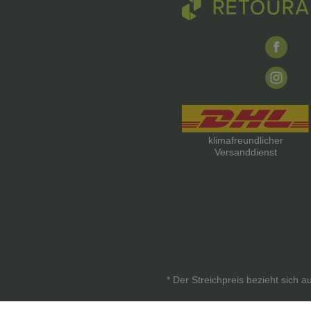
klimafreundlicher
Versanddienst
* Der Streichpreis bezieht sich 