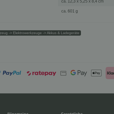
ca. 12,3 x 5,25 x 8,4 cm
ca. 601 g
eug -> Elektrowerkzeuge -> Akkus & Ladegeräte