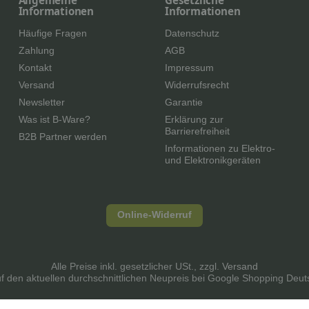
Allgemeine
Gesetzliche
Informationen
Informationen
Häufige Fragen
Datenschutz
Zahlung
AGB
Kontakt
Impressum
Versand
Widerrufsrecht
Newsletter
Garantie
Was ist B-Ware?
Erklärung zur
Barrierefreiheit
B2B Partner werden
Informationen zu Elektro-
und Elektronikgeräten
Online-Widerruf
Alle Preise inkl. gesetzlicher USt., zzgl.
Versand
auf den aktuellen durchschnittlichen Neupreis bei Google Shopping Deu