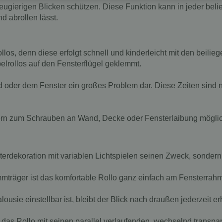
 neugierigen Blicken schützen. Diese Funktion kann in jeder bel
d abrollen lässt.
llos, denn diese erfolgt schnell und kinderleicht mit den beil
rollos auf den Fensterflügel geklemmt.
 oder dem Fenster ein großes Problem dar. Diese Zeiten sind
ägern zum Schrauben an Wand, Decke oder Fensterlaibung mögli
nsterdekoration mit variablen Lichtspielen seinen Zweck, sonder
träger ist das komfortable Rollo ganz einfach am Fensterrahm
usie einstellbar ist, bleibt der Blick nach draußen jederzeit er
 das Rollo mit seinen parallel verlaufenden, wechselnd transpar