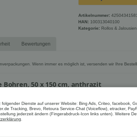
Artikelnummer:
4250434158
HAN:
100313040100
Kategorie:
Rollos & Jalousien
rheit
Bewertungen
mverpackungen. Wenn immer es möglich ist, versenden wir Ihre Bestel
 Bohren, 50 x 150 cm, anthrazit
 folgender Dienste auf unserer Website: Bing Ads, Criteo, facebook, G
d Sichtschutz, aber auch moderne Fensterdekoration bietet Ihne
.de Tracking, Brevo, Retoura Service-Chat (Voiceflow), etracker, Pay
hselnd transparenten und blickdichten Streifen können Sie das 
ellung jederzeit ändern (Fingerabdruck-Icon links unten). Weitere Det
zerklärung
.
n der Stoffbahnen punktgenau eingestellt werden, sodass entwed