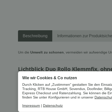
Beschreibung
Informationen zur Produktsiche
Um die
Umwelt zu schonen
, vermeiden wir aufwendige U
Lichtblick Duo Rollo Klemmfix, ohne
Wie wir Cookies & Co nutzen
Beschreibung
Durch Klicken auf „Zustimmen“ gestatten Sie den Einsatz
Ein revolutionäres Sonnenschutzsystem für Licht- un
Tracking, RTB House GmbH, Sovendus, Doofinder, Billiger
die zwei parallel verlaufenden Stoffbahnen mit abwec
Express Checkout und Ratenzahlung. Sie können die Einst
finden Sie unter
Konfigurieren
und in unserer
Datenschut
entstehen wundervolle Lichtspiele.
Impressum
|
Datenschutz
Mit Hilfe des seitlichen Kettenzugs kann die Positio