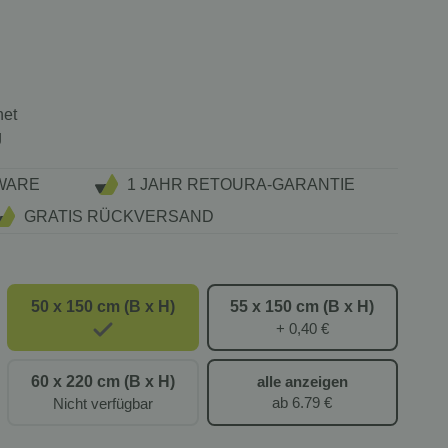
net
g
WARE
1 JAHR RETOURA-GARANTIE
GRATIS RÜCKVERSAND
50 x 150 cm (B x H)
55 x 150 cm (B x H)
+ 0,40 €
60 x 220 cm (B x H)
alle anzeigen
ab 6.79 €
Nicht verfügbar