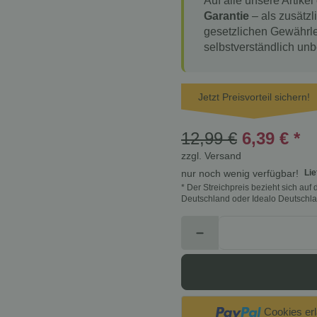
Auf alle unsere Artikel
Garantie
– als zusätzl
gesetzlichen Gewährle
selbstverständlich unb
Jetzt Preisvorteil sichern!
12,99 €
6,39 €
*
zzgl.
Versand
Lie
nur noch wenig verfügbar!
* Der Streichpreis bezieht sich au
Deutschland oder Idealo Deutschla
Cookies er