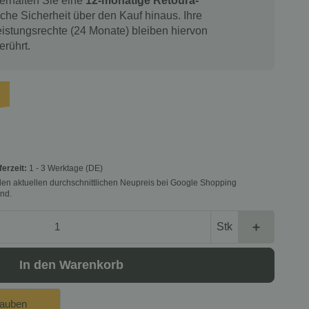
 erhalten Sie eine
12-monatige Retoura-
iche Sicherheit über den Kauf hinaus. Ihre
istungsrechte (24 Monate) bleiben hiervon
erührt.
ferzeit:
1 - 3 Werktage
(DE)
f den aktuellen durchschnittlichen Neupreis bei Google Shopping
nd.
Stk
In den Warenkorb
lauben