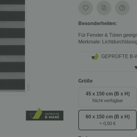
Besonderheiten:
Für Fenster & Türen geeig
Merkmale: Lichtdurchlässi
GEPRÜFTE B-
Größe
45 x 150 cm (B x H)
Nicht verfügbar
60 x 150 cm (B x H)
+ 0,50 €