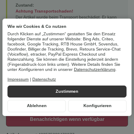
Zustand:
Achtung Transportschaden!
Der Artikel wurde beim Transport beschädigt. Er kann
äußerlich Verschmutzungen, oder kosmetische Mängel
Wie wir Cookies & Co nutzen
wie Beulen, Brüche und Kratzer aufweisen, die sich
Durch Klicken auf „Zustimmen“ gestatten Sie den Einsatz
nicht auf die Funktion auswirken. Die Verpackung kann
folgender Dienste auf unserer Website: Bing Ads, Criteo,
fehlen oder beschädigt sein.
facebook, Google Tracking, RTB House GmbH, Sovendus,
Doofinder, Billiger.de Tracking, Brevo, Retoura Service-Chat
Garantie & Gewährleistung:
(Voiceflow), etracker, PayPal Express Checkout und
Auf alle unsere Artikel erhalten Sie eine
12-monatige
Ratenzahlung. Sie können die Einstellung jederzeit ändern
Retoura-Garantie
– als zusätzliche Sicherheit über
(Fingerabdruck-Icon links unten). Weitere Details finden Sie
unter
Konfigurieren
und in unserer
Datenschutzerklärung
.
den Kauf hinaus. Ihre gesetzlichen
Gewährleistungsrechte (24 Monate) bleiben hiervon
Impressum
|
Datenschutz
selbstverständlich unberührt.
Zustimmen
Artikel zurzeit vergriffen
Ablehnen
Konfigurieren
Benachrichtigen wenn verfügbar