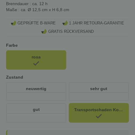
Brenndauer
: ca. 12 h
Maße
: ca. Ø 12,5 cm x H 6,8 cm
GEPRÜFTE B-WARE
1 JAHR RETOURA-GARANTIE
GRATIS RÜCKVERSAND
Farbe
rosa
Zustand
neuwertig
sehr gut
gut
Transportschaden Kosmetisch