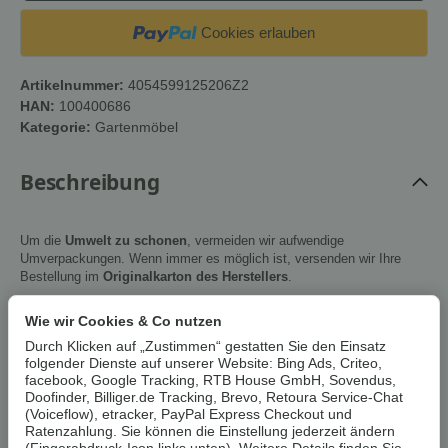
Cookies erlauben
Artikelnummer:
4054599125206Z2
HAN:
100400686
Kategorie:
Gartenmöbel
Beschreibung
Um die
Umwelt zu schonen
, vermeiden wir aufwendige
Umverpackungen. Wenn immer es möglich ist, versenden wir Ihre
Bestellung im
Originalkarton des Herstellers
.
Wie wir Cookies & Co nutzen
LIVARNO® Alu-
Durch Klicken auf „Zustimmen“ gestatten Sie den Einsatz
Gartentisch »Houston /
folgender Dienste auf unserer Website: Bing Ads, Criteo,
facebook, Google Tracking, RTB House GmbH, Sovendus,
Toronto«,
120-180 x 89 x 75 cm
Doofinder, Billiger.de Tracking, Brevo, Retoura Service-Chat
(Voiceflow), etracker, PayPal Express Checkout und
Erlebe unvergessliche Moment
e im Freien mit dem
Ratenzahlung. Sie können die Einstellung jederzeit ändern
LIVARNO® Gartentisch der Serie »Houston / Toronto« !