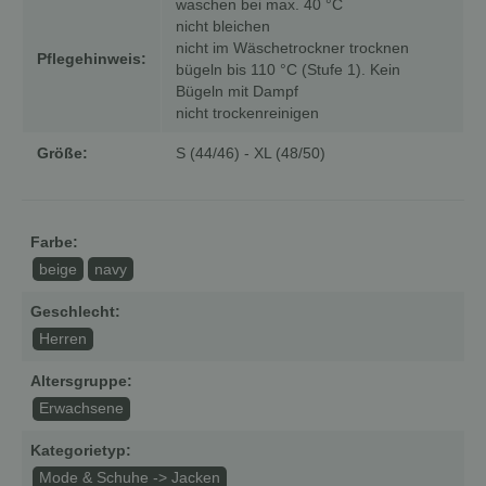
waschen bei max. 40 °C
nicht bleichen
nicht im Wäschetrockner trocknen
Pflegehinweis:
bügeln bis 110 °C (Stufe 1). Kein
Bügeln mit Dampf
nicht trockenreinigen
Größe:
S (44/46) - XL (48/50)
Farbe:
beige
navy
Geschlecht:
Herren
Altersgruppe:
Erwachsene
Kategorietyp:
Mode & Schuhe -> Jacken