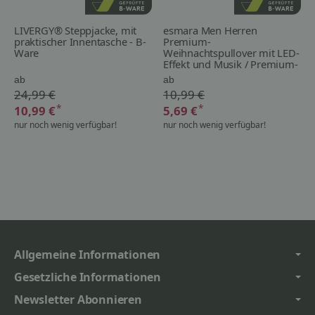
LIVERGY® Steppjacke, mit
esmara Men Herren
praktischer Innentasche - B-
Premium-
Ware
Weihnachtspullover mit LED-
Effekt und Musik / Premium-
Weihnachtspullover mit LED-
ab
ab
Effekt - B-Ware
24,99 €
10,99 €
*
*
10,99 €
5,69 €
nur noch wenig verfügbar!
nur noch wenig verfügbar!
Allgemeine Informationen
Gesetzliche Informationen
Newsletter Abonnieren