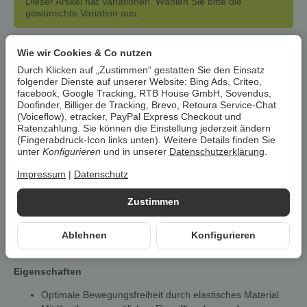
Dieser Artikel hat Variationen. Wählen Sie bitte die
gewünschte Variation aus.
Wie wir Cookies & Co nutzen
Artikelnummer:
33669
HAN:
100377456
Durch Klicken auf „Zustimmen“ gestatten Sie den Einsatz
folgender Dienste auf unserer Website: Bing Ads, Criteo,
Kategorie:
Jacken
facebook, Google Tracking, RTB House GmbH, Sovendus,
Doofinder, Billiger.de Tracking, Brevo, Retoura Service-Chat
Beschreibung
(Voiceflow), etracker, PayPal Express Checkout und
Ratenzahlung. Sie können die Einstellung jederzeit ändern
(Fingerabdruck-Icon links unten). Weitere Details finden Sie
unter
Konfigurieren
und in unserer
Datenschutzerklärung
.
Um die
Umwelt zu schonen
, vermeiden wir aufwendige
Umverpackungen. Wenn immer es möglich ist, versenden wir Ihre
Impressum
|
Datenschutz
Bestellung im
Originalkarton des Herstellers
.
Zustimmen
LIVERGY® Herren Jacke mit
Ablehnen
Konfigurieren
Kentkragen
Eigenschaften
Optimale Bewegungsfreiheit durch elastisches Material