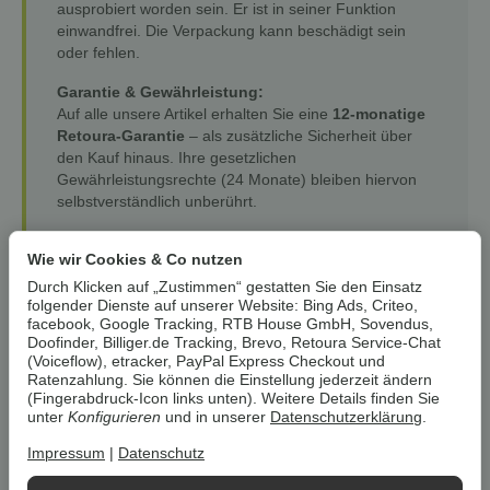
ausprobiert worden sein. Er ist in seiner Funktion
einwandfrei. Die Verpackung kann beschädigt sein
oder fehlen.
Garantie & Gewährleistung:
Auf alle unsere Artikel erhalten Sie eine
12-monatige
Retoura-Garantie
– als zusätzliche Sicherheit über
den Kauf hinaus. Ihre gesetzlichen
Gewährleistungsrechte (24 Monate) bleiben hiervon
selbstverständlich unberührt.
Wie wir Cookies & Co nutzen
3,59 €
Durch Klicken auf „Zustimmen“ gestatten Sie den Einsatz
zzgl.
Versand
folgender Dienste auf unserer Website: Bing Ads, Criteo,
facebook, Google Tracking, RTB House GmbH, Sovendus,
Lieferzeit:
1 - 3 Werktage
(DE)
sofort verfügbar
Doofinder, Billiger.de Tracking, Brevo, Retoura Service-Chat
(Voiceflow), etracker, PayPal Express Checkout und
Ratenzahlung. Sie können die Einstellung jederzeit ändern
Stk
(Fingerabdruck-Icon links unten). Weitere Details finden Sie
unter
Konfigurieren
und in unserer
Datenschutzerklärung
.
In den Warenkorb
Impressum
|
Datenschutz