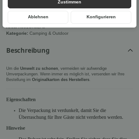
Zustimmen
Cookies erlauben
Ablehnen
Konfigurieren
Artikelnummer:
X001OK9ZA9Z2
HAN:
X001OK9ZA9
Kategorie:
Camping & Outdoor
Beschreibung
Um die
Umwelt zu schonen
, vermeiden wir aufwendige
Umverpackungen. Wenn immer es möglich ist, versenden wir Ihre
Bestellung im
Originalkarton des Herstellers
.
Eigenschaften
Die Verpackung ist verdunkelt, damit Sie die
Überraschung für Ihre Gäste nicht verderben werden.
Hinweise