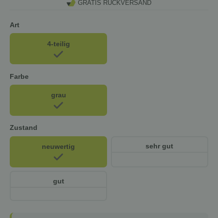
GRATIS RÜCKVERSAND
Art
4-teilig
Farbe
grau
Zustand
sehr gut
neuwertig
gut