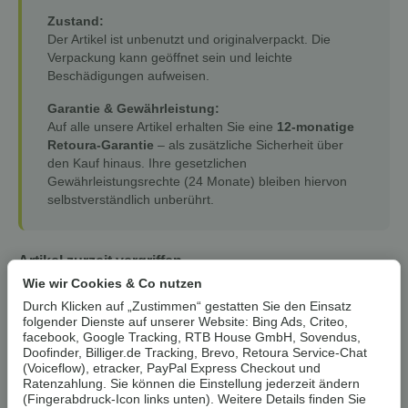
Zustand:
Der Artikel ist unbenutzt und originalverpackt. Die
Verpackung kann geöffnet sein und leichte
Beschädigungen aufweisen.
Garantie & Gewährleistung:
Auf alle unsere Artikel erhalten Sie eine
12-monatige
Retoura-Garantie
– als zusätzliche Sicherheit über
den Kauf hinaus. Ihre gesetzlichen
Gewährleistungsrechte (24 Monate) bleiben hiervon
selbstverständlich unberührt.
Artikel zurzeit vergriffen
Wie wir Cookies & Co nutzen
Durch Klicken auf „Zustimmen“ gestatten Sie den Einsatz
Benachrichtigen wenn verfügbar
folgender Dienste auf unserer Website: Bing Ads, Criteo,
facebook, Google Tracking, RTB House GmbH, Sovendus,
Doofinder, Billiger.de Tracking, Brevo, Retoura Service-Chat
Artikelnummer:
4001827477552Z1
(Voiceflow), etracker, PayPal Express Checkout und
HAN:
100275570007
Ratenzahlung. Sie können die Einstellung jederzeit ändern
(Fingerabdruck-Icon links unten). Weitere Details finden Sie
Kategorie:
Wohnaccessoires & Deko