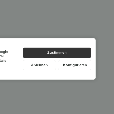
oogle
Zustimmen
Pal
ails
Ablehnen
Konfigurieren