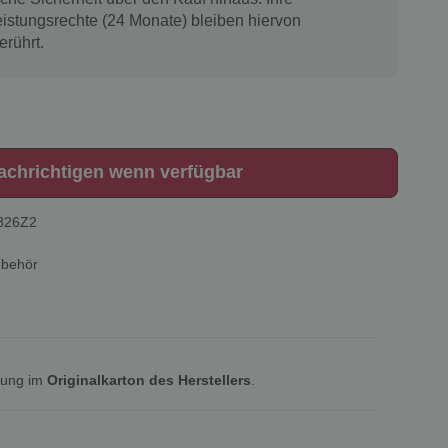
istungsrechte (24 Monate) bleiben hiervon
erührt.
achrichtigen wenn verfügbar
826Z2
ubehör
lung im
Originalkarton des Herstellers
.