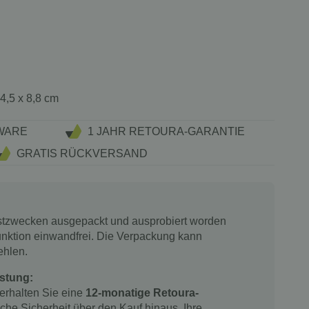
24,5 x 8,8 cm
WARE
1 JAHR RETOURA-GARANTIE
GRATIS RÜCKVERSAND
estzwecken ausgepackt und ausprobiert worden
 Funktion einwandfrei. Die Verpackung kann
ehlen.
stung:
 erhalten Sie eine
12-monatige Retoura-
iche Sicherheit über den Kauf hinaus. Ihre