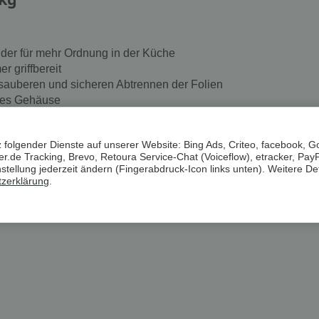
nder für mehr Ordnung in der Küche
r griffbereit
sauberen und sicheren Abtrennen der Folien
res Gehäuse
e mittels Klebehaken, hält auf glatten Fliesen oder Glas
 die glatte Fliesen- oder Glasoberfläche drücken
 folgender Dienste auf unserer Website: Bing Ads, Criteo, facebook, G
t
.de Tracking, Brevo, Retoura Service-Chat (Voiceflow), etracker, Pay
ellung jederzeit ändern (Fingerabdruck-Icon links unten). Weitere Det
zerklärung
.
L x Ø) / Küchenfolien bis max. 32 x 4,5 cm (L x Ø)