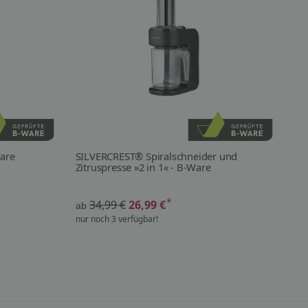
are
SILVERCREST® Spiralschneider und
SI
Zitruspresse »2 in 1« - B-Ware
Kü
*
34,99 €
26,99 €
ab
ab
nur noch 3 verfügbar!
nur