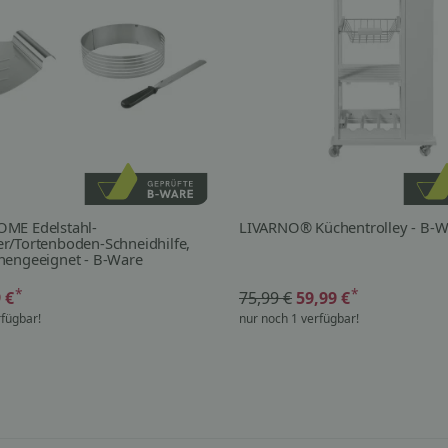
ME Edelstahl-
LIVARNO® Küchentrolley - B-W
r/Tortenboden-Schneidhilfe,
nengeeignet - B-Ware
*
*
9 €
75,99 €
59,99 €
rfügbar!
nur noch 1 verfügbar!