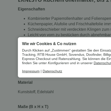
Eigenschaften
Kombinierter Papierrollenhalter und Folienspe
Küchenpapier, Alufolie und Frischhaltefolie imme
Schneideschieber mit verdeckten Klingen zum 
Leicht von vorn zu bestücken durch abnehmba
Einfache Montage ohne Bohren – zur Wandmontag
Wie wir Cookies & Co nutzen
Einfach Folie abziehen und den Artikel fest auf
Durch Klicken auf „Zustimmen“ gestatten Sie den Einsatz
Für alle handelsüblichen Küchenrollen geeigne
Tracking, RTB House GmbH, Sovendus, Doofinder, Billiger
Inkl. Montagematerial
Express Checkout und Ratenzahlung. Sie können die Einst
Max. Belastung: 2 kg
finden Sie unter
Konfigurieren
und in unserer
Datenschut
Geeignet für Küchenpapier bis max. 27 x 13 cm (
Impressum
|
Datenschutz
Material
Kunststoff, Edelstahl
Maße (B x H x T)