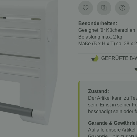
Besonderheiten:
Geeignet für
Küchenrollen
Belastung
max. 2 kg
Maße (B x H x T)
ca. 38 x 
GEPRÜFTE B-
Zustand:
Der Artikel kann zu T
sein. Er ist in seiner
beschädigt sein oder f
Garantie & Gewährlei
Auf alle unsere Artikel
Garantie
– als zusätzl