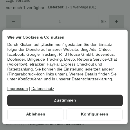
zzgl.
Versand
Lieferzeit:
1 - 3 Werktage
(DE)
nur noch 1 verfügbar!
Stk
In den Warenkorb
Wie wir Cookies & Co nutzen
Durch Klicken auf „Zustimmen“ gestatten Sie den Einsatz
folgender Dienste auf unserer Website: Bing Ads, Criteo,
Cookies erlauben
facebook, Google Tracking, RTB House GmbH, Sovendus,
Doofinder, Billiger.de Tracking, Brevo, Retoura Service-Chat
(Voiceflow), etracker, PayPal Express Checkout und
Artikelnummer:
4260489031735Z8
Ratenzahlung. Sie können die Einstellung jederzeit ändern
(Fingerabdruck-Icon links unten). Weitere Details finden Sie
HAN:
RA-B082VCDS2C
unter
Konfigurieren
und in unserer
Datenschutzerklärung
.
Kategorie:
Lampen & Leuchten
Impressum
|
Datenschutz
Beschreibung
Zustimmen
Um die
Umwelt zu schonen
, vermeiden wir aufwendige
Ablehnen
Konfigurieren
Umverpackungen. Wenn immer es möglich ist, versenden wir Ihre
Bestellung im
Originalkarton des Herstellers
.