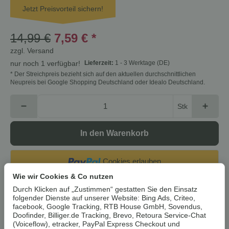
Jetzt Preisvorteil sichern!
14,99 €
7,59 €
*
zzgl.
Versand
Lieferzeit:
1 - 3 Werktage
(DE)
nur noch 1 verfügbar!
* Der Streichpreis bezieht sich auf den aktuellen durchschnittlichen
Neupreis bei Google Shopping Deutschland oder Idealo Deutschland.
Stk
In den Warenkorb
Cookies erlauben
Wie wir Cookies & Co nutzen
Artikelnummer:
4335754079382Z1
Durch Klicken auf „Zustimmen“ gestatten Sie den Einsatz
folgender Dienste auf unserer Website: Bing Ads, Criteo,
HAN:
100380247008
facebook, Google Tracking, RTB House GmbH, Sovendus,
Kategorie:
Herren
Doofinder, Billiger.de Tracking, Brevo, Retoura Service-Chat
(Voiceflow), etracker, PayPal Express Checkout und