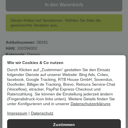
In den Warenkorb
Dieser Artikel hat Variationen. Wählen Sie bitte die
gewünschte Variation aus.
Artikelnummer:
38391
HAN:
100396002
Kategorie:
Damen
Wie wir Cookies & Co nutzen
Beschreibung
Durch Klicken auf „Zustimmen“ gestatten Sie den Einsatz
folgender Dienste auf unserer Website: Bing Ads, Criteo,
facebook, Google Tracking, RTB House GmbH, Sovendus,
Doofinder, Billiger.de Tracking, Brevo, Retoura Service-Chat
Um die
Umwelt zu schonen
, vermeiden wir aufwendige
(Voiceflow), etracker, PayPal Express Checkout und
Umverpackungen. Wenn immer es möglich ist, versenden wir Ihre
Ratenzahlung. Sie können die Einstellung jederzeit ändern
Bestellung im
Originalkarton des Herstellers
.
(Fingerabdruck-Icon links unten). Weitere Details finden Sie
unter
Konfigurieren
und in unserer
Datenschutzerklärung
.
Impressum
|
Datenschutz
CRIVIT Damen Skihose
Zustimmen
Eigenschaften