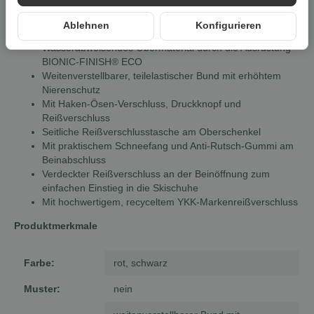
Atmungsaktiv, wind- und wasserdicht, mit versiegelten
Ablehnen
Konfigurieren
Hauptnähten, Wassersäule des Obermaterials: 3.000 mm
Wasserabweisendes Obermaterial durch die Ausrüstung
BIONIC-FINISH® ECO
Weitenverstellbarer, teilelastischer Bund mit erhöhtem
Nierenschutz
Mit Haken-Ösen-Verschluss, Druckknopf und
Reißverschluss
Seitliche Reißverschlusstasche am Oberschenkel
Mit praktischem Schneefang und Anti-Rutsch-Gummi am
Beinabschluss
Verdeckter Reißverschluss an der Beinöffnung zum
einfachen Einstieg in die Skischuhe
Mit hochwertigem, recyceltem YKK-Markenreißverschluss
Produktmerkmale
Farbe:
rot, schwarz
Muster:
nein