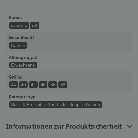
Farbe:
schwarz
rot
Geschlecht:
Damen
Altersgruppe:
Erwachsene
Größe:
44
40
42
46
36
38
Kategorietyp:
Sport & Freizeit -> Sportbekleidung -> Damen
Informationen zur Produktsicherheit