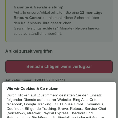
Garantie & Gewährleistung:
Auf alle unsere Artikel erhalten Sie eine
12-monatige
Retoura-Garantie
– als zusätzliche Sicherheit über
den Kauf hinaus. Ihre gesetzlichen
Gewährleistungsrechte (24 Monate) bleiben hiervon
selbstverständlich unberührt.
Artikel zurzeit vergriffen
Benachrichtigen wenn verfügbar
Artikelnummer:
8586002701647Z1
HAN:
100274797
Wie wir Cookies & Co nutzen
Kategorie:
Werkstatteinrichtung
Durch Klicken auf „Zustimmen“ gestatten Sie den Einsatz
folgender Dienste auf unserer Website: Bing Ads, Criteo,
Beschreibung
facebook, Google Tracking, RTB House GmbH, Sovendus,
Doofinder, Billiger.de Tracking, Brevo, Retoura Service-Chat
(Voiceflow), etracker, PayPal Express Checkout und
Ratenzahlung. Sie können die Einstellung jederzeit ändern