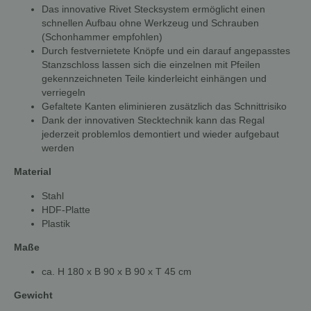
Das innovative Rivet Stecksystem ermöglicht einen
schnellen Aufbau ohne Werkzeug und Schrauben
(Schonhammer empfohlen)
Durch festvernietete Knöpfe und ein darauf angepasstes
Stanzschloss lassen sich die einzelnen mit Pfeilen
gekennzeichneten Teile kinderleicht einhängen und
verriegeln
Gefaltete Kanten eliminieren zusätzlich das Schnittrisiko
Dank der innovativen Stecktechnik kann das Regal
jederzeit problemlos demontiert und wieder aufgebaut
werden
Material
Stahl
HDF-Platte
Plastik
Maße
ca. H 180 x B 90 x B 90 x T 45 cm
Gewicht