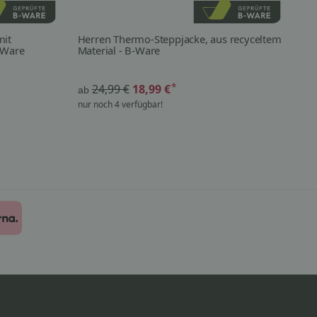
mit
Herren Thermo-Steppjacke, aus recyceltem
es
-Ware
Material - B-Ware
Wa
*
24,99 €
18,99 €
ab
ab
nur noch 4 verfügbar!
nur