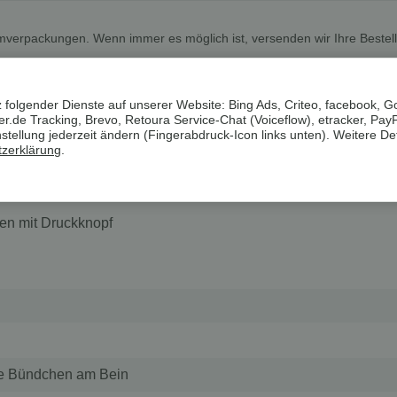
mverpackungen. Wenn immer es möglich ist, versenden wir Ihre Bestel
s
 folgender Dienste auf unserer Website: Bing Ads, Criteo, facebook, G
.de Tracking, Brevo, Retoura Service-Chat (Voiceflow), etracker, Pay
ellung jederzeit ändern (Fingerabdruck-Icon links unten). Weitere Det
zerklärung
.
llanteil
A®
en mit Druckknopf
che Bündchen am Bein