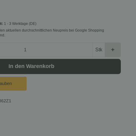
it:
1 - 3 Werktage
(DE)
f den aktuellen durchschnittlichen Neupreis bei Google Shopping
nd.
Stk
In den Warenkorb
lauben
862Z1