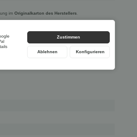
lung im
Originalkarton des Herstellers
.
oogle
Zustimmen
Pal
ails
Ablehnen
Konfigurieren