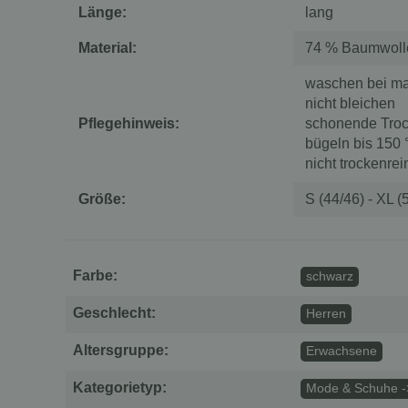
Länge:
lang
Material:
74 % Baumwolle
waschen bei ma
nicht bleichen
Pflegehinweis:
schonende Troc
bügeln bis 150
nicht trockenrei
Größe:
S (44/46) - XL (
Farbe:
schwarz
Geschlecht:
Herren
Altersgruppe:
Erwachsene
Kategorietyp:
Mode & Schuhe -