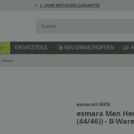
1 JAHR RETOURA-GARANTIE
N
ERSATZTEILE
NEU EINGETROFFEN
A
 Jeans
esmara® MEN
esmara Men Herr
(44/46)) - B-War