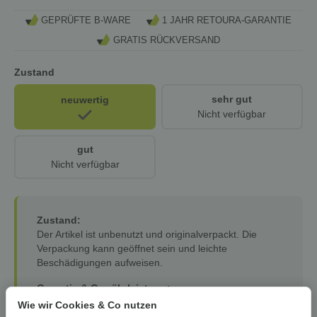
GEPRÜFTE B-WARE
1 JAHR RETOURA-GARANTIE
GRATIS RÜCKVERSAND
Zustand
sehr gut
neuwertig
Nicht verfügbar
gut
Nicht verfügbar
Zustand:
Der Artikel ist unbenutzt und originalverpackt. Die
Verpackung kann geöffnet sein und leichte
Beschädigungen aufweisen.
Garantie & Gewährleistung:
Auf alle unsere Artikel erhalten Sie eine
12-monatige
Wie wir Cookies & Co nutzen
Retoura-Garantie
– als zusätzliche Sicherheit über