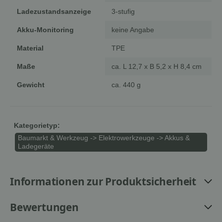
Ladezustandsanzeige
3-stufig
Akku-Monitoring
keine Angabe
Material
TPE
Maße
ca. L 12,7 x B 5,2 x H 8,4 cm
Gewicht
ca. 440 g
Kategorietyp:
Baumarkt & Werkzeug -> Elektrowerkzeuge -> Akkus &
Ladegeräte
Informationen zur Produktsicherheit
Bewertungen