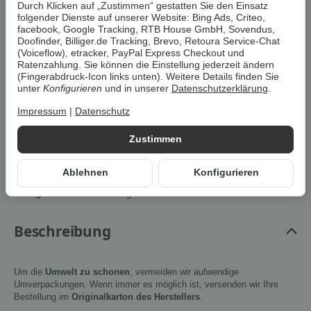
Durch Klicken auf „Zustimmen“ gestatten Sie den Einsatz
den Kauf hinaus. Ihre gesetzlichen
folgender Dienste auf unserer Website: Bing Ads, Criteo,
Gewährleistungsrechte (24 Monate) bleiben hiervon
facebook, Google Tracking, RTB House GmbH, Sovendus,
selbstverständlich unberührt.
Doofinder, Billiger.de Tracking, Brevo, Retoura Service-Chat
(Voiceflow), etracker, PayPal Express Checkout und
Ratenzahlung. Sie können die Einstellung jederzeit ändern
(Fingerabdruck-Icon links unten). Weitere Details finden Sie
Artikel zurzeit vergriffen
unter
Konfigurieren
und in unserer
Datenschutzerklärung
.
Impressum
|
Datenschutz
Benachrichtigen wenn verfügbar
Zustimmen
Artikelnummer:
4052916676974Z1
Ablehnen
Konfigurieren
HAN:
100391931
Kategorie:
Akkus & Ladegeräte
Beschreibung
Um die
Umwelt zu schonen
, vermeiden wir aufwendige
Umverpackungen. Wenn immer es möglich ist, versenden wir Ihre
Bestellung im
Originalkarton des Herstellers
.