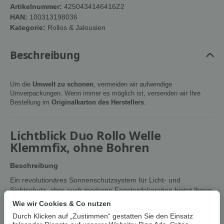
Artikelnummer:
4250434146416Z2
HAN:
100313198036
Kategorie:
Rollos & Jalousien
Beschreibung
Um die
Umwelt zu schonen
, vermeiden wir aufwendige
Umverpackungen. Wenn immer es möglich ist, versenden wir Ihre
Bestellung im
Originalkarton des Herstellers
.
Lichtblick Duo Rollo Welle
Klemmfix, ohne Bohren
Beschreibung
Ein revolutionäres Sonnenschutzsystem für Licht- und
Sichtschutz, aber auch moderne Fensterdekoration bietet Ihnen
dieses hochwertig verarbeitete Duo Rollo im Wellendesign.
Wie wir Cookies & Co nutzen
Durch die zwei parallel verlaufenden Stoffbahnen mit
Durch Klicken auf „Zustimmen“ gestatten Sie den Einsatz
abwechselnd transparenten und blickdichten Wellen können Sie