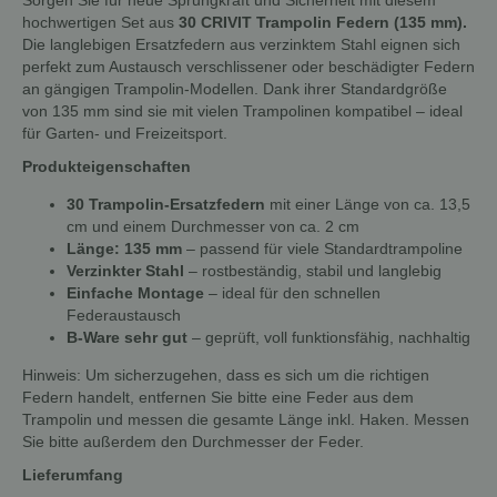
Sorgen Sie für neue Sprungkraft und Sicherheit mit diesem
hochwertigen Set aus
30 CRIVIT Trampolin Federn (135 mm).
Die langlebigen Ersatzfedern aus verzinktem Stahl eignen sich
perfekt zum Austausch verschlissener oder beschädigter Federn
an gängigen Trampolin-Modellen. Dank ihrer Standardgröße
von 135 mm sind sie mit vielen Trampolinen kompatibel – ideal
für Garten- und Freizeitsport.
Produkteigenschaften
30 Trampolin-Ersatzfedern
mit einer Länge von ca. 13,5
cm und einem Durchmesser von ca. 2 cm
Länge: 135 mm
– passend für viele Standardtrampoline
Verzinkter Stahl
– rostbeständig, stabil und langlebig
Einfache Montage
– ideal für den schnellen
Federaustausch
B-Ware sehr gut
– geprüft, voll funktionsfähig, nachhaltig
Hinweis: Um sicherzugehen, dass es sich um die richtigen
Federn handelt, entfernen Sie bitte eine Feder aus dem
Trampolin und messen die gesamte Länge inkl. Haken. Messen
Sie bitte außerdem den Durchmesser der Feder.
Lieferumfang