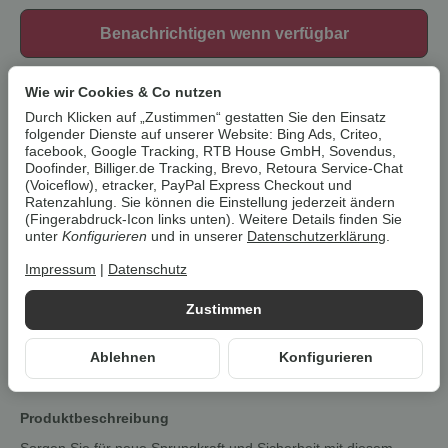
Benachrichtigen wenn verfügbar
Artikelnummer:
1709202202Z2
Wie wir Cookies & Co nutzen
HAN:
1709202202
Durch Klicken auf „Zustimmen“ gestatten Sie den Einsatz
Kategorie:
Ersatzteile
folgender Dienste auf unserer Website: Bing Ads, Criteo,
facebook, Google Tracking, RTB House GmbH, Sovendus,
Beschreibung
Doofinder, Billiger.de Tracking, Brevo, Retoura Service-Chat
(Voiceflow), etracker, PayPal Express Checkout und
Ratenzahlung. Sie können die Einstellung jederzeit ändern
(Fingerabdruck-Icon links unten). Weitere Details finden Sie
Um die
Umwelt zu schonen
, vermeiden wir aufwendige
unter
Konfigurieren
und in unserer
Datenschutzerklärung
.
Umverpackungen. Wenn immer es möglich ist, versenden wir Ihre
Bestellung im
Originalkarton des Herstellers
.
Impressum
|
Datenschutz
Zustimmen
Ersatzteil Federn von CRIVIT
Trampolin 4056233809299, 30
Ablehnen
Konfigurieren
Stück
Produktbeschreibung