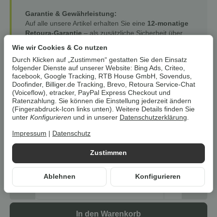
Garantie & Gewährleistung:
Auf alle unsere Artikel erhalten Sie eine
12-monatige
Retoura-Garantie
– als zusätzliche Sicherheit über
den Kauf hinaus. Ihre gesetzlichen
Wie wir Cookies & Co nutzen
Gewährleistungsrechte (24 Monate) bleiben hiervon
Durch Klicken auf „Zustimmen“ gestatten Sie den Einsatz
selbstverständlich unberührt.
folgender Dienste auf unserer Website: Bing Ads, Criteo,
facebook, Google Tracking, RTB House GmbH, Sovendus,
Doofinder, Billiger.de Tracking, Brevo, Retoura Service-Chat
(Voiceflow), etracker, PayPal Express Checkout und
Jetzt Preisvorteil sichern!
Ratenzahlung. Sie können die Einstellung jederzeit ändern
(Fingerabdruck-Icon links unten). Weitere Details finden Sie
unter
Konfigurieren
und in unserer
Datenschutzerklärung
.
11,54 €
7,69 €
*
Impressum
|
Datenschutz
zzgl.
Versand
Lieferzeit:
1 - 3 Werktage
(DE)
sofort verfügbar
Zustimmen
* Der Streichpreis bezieht sich auf den aktuellen durchschnittlichen
Neupreis bei Google Shopping Deutschland oder Idealo Deutschland.
Ablehnen
Konfigurieren
Stk
In den Warenkorb