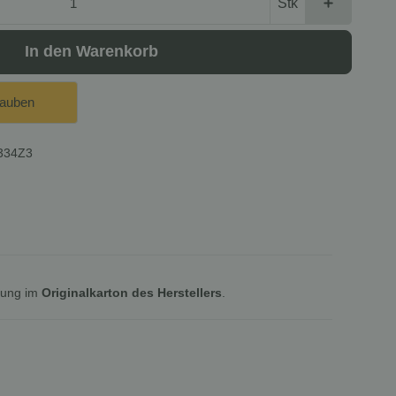
Stk
In den Warenkorb
lauben
334Z3
lung im
Originalkarton des Herstellers
.