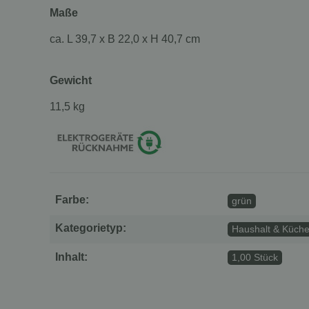
Maße
ca. L 39,7 x B 22,0 x H 40,7 cm
Gewicht
11,5 kg
Farbe:
grün
Kategorietyp:
Haushalt & Küche
Inhalt:
1,00 Stück