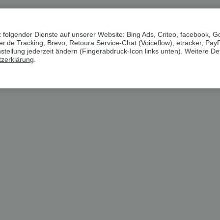
unden, um den Jägermeister in der perfekten Trinktemperatur v
auf die perfekte Trinktemperatur kühlt und per integriertem Zap
375 l, 0,5 l, 0,7 l, 0,75 l, 1,0 l oder 1,14 l Flaschen Jägermeiste
 folgender Dienste auf unserer Website: Bing Ads, Criteo, facebook, G
.de Tracking, Brevo, Retoura Service-Chat (Voiceflow), etracker, Pay
ellung jederzeit ändern (Fingerabdruck-Icon links unten). Weitere Det
zerklärung
.