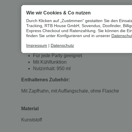
Die Jägermeister Tap Maschine wurde in den USA erf
Wie wir Cookies & Co nutzen
einen leistungsstarken Gefriertank der Jägermeister 
ermöglicht. Der Tank wird über aufgeschraubte 0,35 l, 0,
Durch Klicken auf „Zustimmen“ gestatten Sie den Einsatz
Tracking, RTB House GmbH, Sovendus, Doofinder, Billiger
Express Checkout und Ratenzahlung. Sie können die Einst
Eigenschaften
finden Sie unter
Konfigurieren
und in unserer
Datenschut
Leistung: 120 Watt
Impressum
|
Datenschutz
Lautstärke: < 50 dB
Für jede Party geeignet
Mit Kühlfunktion
Nutzinhalt: 950 ml
Enthaltenes Zubehör:
Mit Zapfhahn, mit Auffangschale, ohne Flasche
Material
Kunststoff