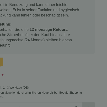
Zeit in Benutzung und kann daher leichte
isen. Er ist in seiner Funktion und hygienisch
ackung kann fehlen oder beschädigt sein.
stung:
 erhalten Sie eine
12-monatige Retoura-
iche Sicherheit über den Kauf hinaus. Ihre
istungsrechte (24 Monate) bleiben hiervon
erührt.
€
*
it:
1 - 3 Werktage
(DE)
f den aktuellen durchschnittlichen Neupreis bei Google Shopping
nd.