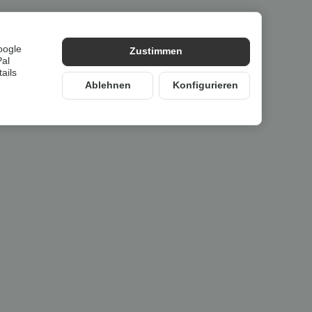
on -18 °C servieren zu können. Die Maschine enthält
fhahn ein schnelles und sauberes Abfüllen von Shots
r befüllt.
oogle
Zustimmen
Pal
ails
Ablehnen
Konfigurieren