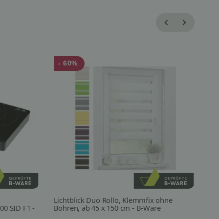
- 60%
-
Lichtblick Duo Rollo, Klemmfix ohne
SI
00 SID F1 -
Bohren, ab 45 x 150 cm - B-Ware
SP