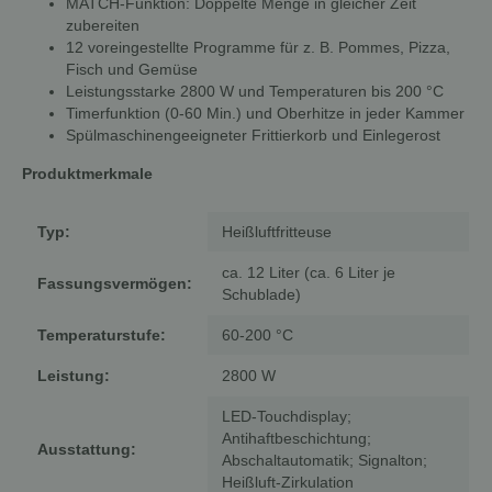
MATCH-Funktion: Doppelte Menge in gleicher Zeit
zubereiten
12 voreingestellte Programme für z. B. Pommes, Pizza,
Fisch und Gemüse
Leistungsstarke 2800 W und Temperaturen bis 200 °C
Timerfunktion (0-60 Min.) und Oberhitze in jeder Kammer
Spülmaschinengeeigneter Frittierkorb und Einlegerost
Produktmerkmale
Typ:
Heißluftfritteuse
ca. 12 Liter (ca. 6 Liter je
Fassungsvermögen:
Schublade)
Temperaturstufe:
60-200 °C
Leistung:
2800 W
LED-Touchdisplay;
Antihaftbeschichtung;
Ausstattung:
Abschaltautomatik; Signalton;
Heißluft-Zirkulation