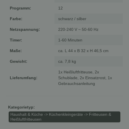
Programm:
12
Farbe:
schwarz / silber
Netzspannung:
220-240 V ~ 50-60 Hz
Timer:
1-60 Minuten
Maße:
ca. L 44 x B 32 x H 46,5 cm
Gewicht:
ca. 7,8 kg
1x Heißluftfritteuse, 2x
Lieferumfang:
Schublade, 2x Einsatzrost, 1x
Gebrauchsanleitung
Kategorietyp:
Haushalt & Küche -> Küchenkleingeräte -> Fritteusen &
Heißluftfritteusen