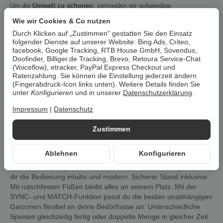
Um die
Umwelt zu schonen
, vermeiden wir aufwendige
Umverpackungen. Wenn immer es möglich ist, versenden wir Ihre
Wie wir Cookies & Co nutzen
Bestellung im
Originalkarton des Herstellers
.
Durch Klicken auf „Zustimmen“ gestatten Sie den Einsatz
folgender Dienste auf unserer Website: Bing Ads, Criteo,
facebook, Google Tracking, RTB House GmbH, Sovendus,
GOURMETmaxx Heißluft-Fritteuse
Doofinder, Billiger.de Tracking, Brevo, Retoura Service-Chat
Doppelkorb
(Voiceflow), etracker, PayPal Express Checkout und
Ratenzahlung. Sie können die Einstellung jederzeit ändern
Entdecke die neue Generation von Heißluftfritteusen im
(Fingerabdruck-Icon links unten). Weitere Details finden Sie
vertikalen Design: Mit der GOURMETmaxx Vertikalen
unter
Konfigurieren
und in unserer
Datenschutzerklärung
.
Doppelkammer-Heißluftfritteuse bringst du dank 12 Litern
Impressum
|
Datenschutz
Gesamtvolumen (6 l pro Kammer) ganz einfach
Lieblingsgerichte für bis zu 10 Personen auf den Tisch.
Zustimmen
Besonders smart: Das 9,6 Zoll große, farbige LED-Touchdisplay
lässt sich bis zu 90° ausklappen und in 4 verschiedenen Winkeln
Ablehnen
Konfigurieren
arretieren – für deine optimale Ablesbarkeit aus vielen
Positionen. Farbige Icons und präzise Touchsteuerung machen
dir die Bedienung intuitiv und modern. Sicherer Stand inklusive:
Mit rutschfesten Füßen bleibt alles an seinem Platz. Mit der
SYNC- und MATCH-Funktion passt du die beiden unabhängigen
Garzonen flexibel an deine Bedürfnisse an: Unterschiedliche
Speisen gleichzeitig fertig oder doppelte Menge in gleicher Zeit