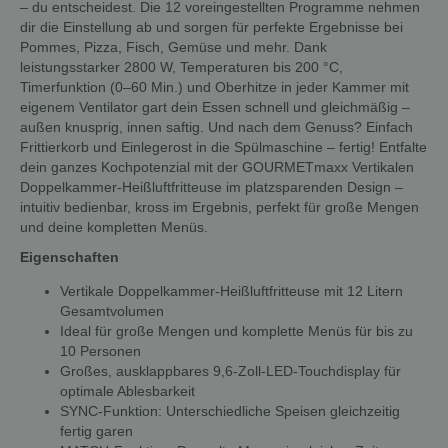
– du entscheidest. Die 12 voreingestellten Programme nehmen
dir die Einstellung ab und sorgen für perfekte Ergebnisse bei
Pommes, Pizza, Fisch, Gemüse und mehr. Dank
leistungsstarker 2800 W, Temperaturen bis 200 °C,
Timerfunktion (0–60 Min.) und Oberhitze in jeder Kammer mit
eigenem Ventilator gart dein Essen schnell und gleichmäßig –
außen knusprig, innen saftig. Und nach dem Genuss? Einfach
Frittierkorb und Einlegerost in die Spülmaschine – fertig! Entfalte
dein ganzes Kochpotenzial mit der GOURMETmaxx Vertikalen
Doppelkammer-Heißluftfritteuse im platzsparenden Design –
intuitiv bedienbar, kross im Ergebnis, perfekt für große Mengen
und deine kompletten Menüs.
Eigenschaften
Vertikale Doppelkammer-Heißluftfritteuse mit 12 Litern
Gesamtvolumen
Ideal für große Mengen und komplette Menüs für bis zu
10 Personen
Großes, ausklappbares 9,6-Zoll-LED-Touchdisplay für
optimale Ablesbarkeit
SYNC-Funktion: Unterschiedliche Speisen gleichzeitig
fertig garen